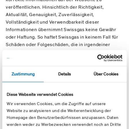
veröffentlichen. Hinsichtlich der Richtigkeit,
Aktualität, Genauigkeit, Zuverlässigkeit,
Vollständigkeit und Verwendbarkeit dieser
Informationen übernimmt Swissgas keine Gewähr
oder Haftung. So haftet Swissgas in keinem Fall für
Schäden oder Folgeschäden, die in irgendeiner
Weise im Zusammenhang mit dem Zugriff, der
Benutzung oder Abfrage der Webseite
beziehungsweise den darauf enthaltenen
Zustimmung
Details
Über Cookies
Informationen stehen.
Die Webseite enthält unter Umständen Links zu
Diese Webseite verwendet Cookies
externen Webseiten, auf deren Inhalte und
technische Ausgestaltung Swissgas weder Einfluss
Wir verwenden Cookies, um die Zugriffe auf unsere
hat noch dafür Gewähr übernehmen kann. Das
Website zu analysieren und die Weiterentwicklung der
Homepage den Benutzerbedürfnissen anzupassen. Daten
Herstellen von Verbindungen zu den verlinkten
werden weder zu Werbezwecken verwendet noch an Dritte
Webseiten erfolgt auf eigenes Risiko.