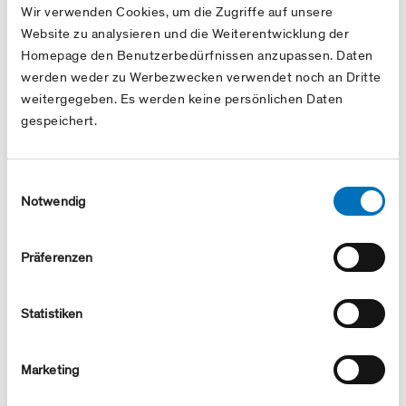
Wir verwenden Cookies, um die Zugriffe auf unsere
Baugesuch stellen
Website zu analysieren und die Weiterentwicklung der
Homepage den Benutzerbedürfnissen anzupassen. Daten
werden weder zu Werbezwecken verwendet noch an Dritte
weitergegeben. Es werden keine persönlichen Daten
Top Downloads
gespeichert.
EIC-Ausgabestelle
Einwilligungsauswahl
Nominationsprozess und Beispielnachrichten
Notwendig
Rahmenbericht
Transit Capacity Wallbach-Passo Gries on PRISMA
Präferenzen
Platform
Geschäftsbericht
Statistiken
Marketing