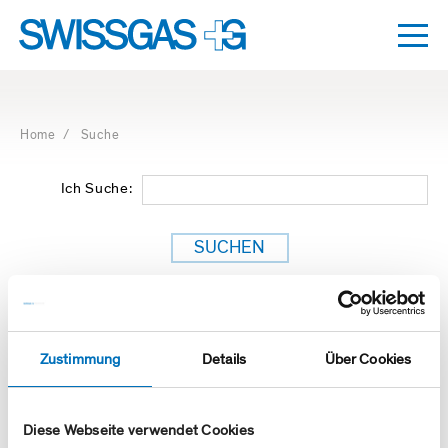
Dro
umsc
Navigation
mit
Access
Home
/ Suche
Keys
Ich Suche:
BAUBEWILLIGUNGEN DRITTER
Zustimmung
Details
Über Cookies
Baugesuche werden neu direkt beim
Eidgenössischen Rohrleitungsinspektorat (ERI)
elektronisch eingereicht.
Diese Webseite verwendet Cookies