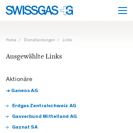
Dro
umsc
Navigation
mit
Access
Home
/
Dienstleistungen
/ Links
Keys
Ausgewählte Links
Aktionäre
→ Ganeos AG
Erdgas Zentralschweiz AG
Gasverbund Mittelland AG
Gaznat SA