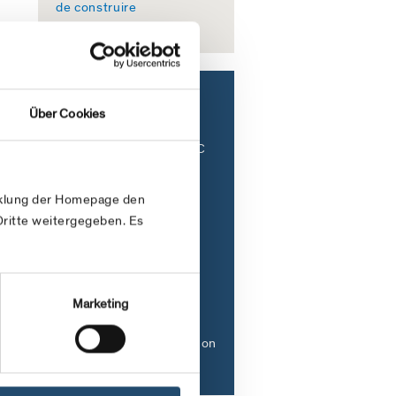
de construire
Top Downloads
Über Cookies
Bureau d'émission EIC
Processus de
nomination et
icklung der Homepage den
échantillons de
itte weitergegeben. Es
communication
Rapport de gestion
Rapport cadre
Marketing
Transit Capacity
Wallbach-Passo Gries on
PRISMA Platform