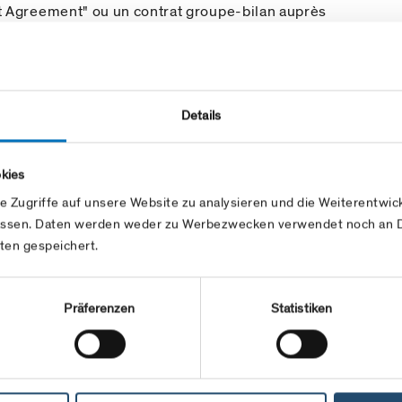
t Agreement" ou un contrat groupe-bilan auprès
isposer d'un code X (Party) ainsi que d'un code Y
en vous adressant à Swissgrid :
Details
ers/topics/eic.html
en suivant le processus
odes EIC.
kies
e Zugriffe auf unsere Website zu analysieren und die Weiterentw
ssen. Daten werden weder zu Werbezwecken verwendet noch an Dr
ten gespeichert.
Präferenzen
Statistiken