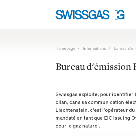
Navigation
Navigation
linguistique
principale
Navigation
avec
les
Homepage
/
Informations
/ Bureau d'ém
touches
d'accès
Bureau d'émission
Swissgas exploite, pour identifier
bilan, dans sa communication élect
Liechtenstein, c'est l'opérateur du
mandaté en tant que EIC Issuing O
pour le gaz naturel.