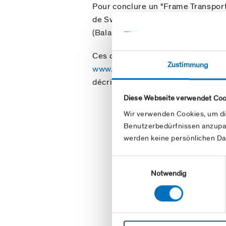
Pour conclure un "Frame Transpor
de Swissgas, il est nécessaire de d
(Balance Group).
Ces codes peuvent être sollicités 
Zustimmung
www.swissgrid.ch/fr/home/custom
décrit pour l'enregistrement des c
Diese Webseite verwendet Coo
Wir verwenden Cookies, um di
Benutzerbedürfnissen anzupa
werden keine persönlichen Da
Einwilligungsauswahl
Notwendig