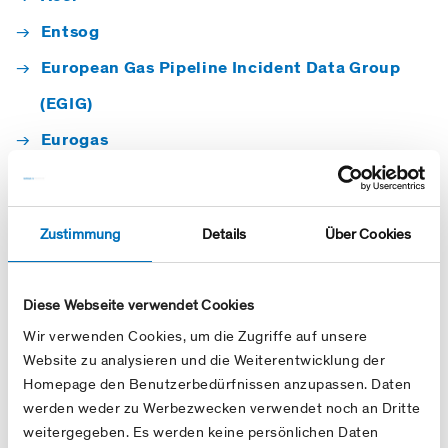
Entsog
European Gas Pipeline Incident Data Group
(EGIG)
Eurogas
Gas Infrastructure Europe (GIE)
International Gas Union
Zustimmung
Details
Über Cookies
Marcogaz
Shareholdings
Diese Webseite verwendet Cookies
Wir verwenden Cookies, um die Zugriffe auf unsere
FluxSwiss
Website zu analysieren und die Weiterentwicklung der
Homepage den Benutzerbedürfnissen anzupassen. Daten
Transitgas
werden weder zu Werbezwecken verwendet noch an Dritte
weitergegeben. Es werden keine persönlichen Daten
Others