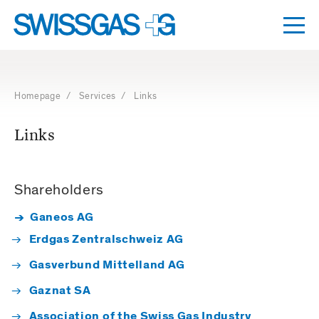
Togg
Dro
Navigation
with
access
Homepage
/
Services
/ Links
keys
Links
Shareholders
→ Ganeos AG
Erdgas Zentralschweiz AG
Gasverbund Mittelland AG
Gaznat SA
Association of the Swiss Gas Industry