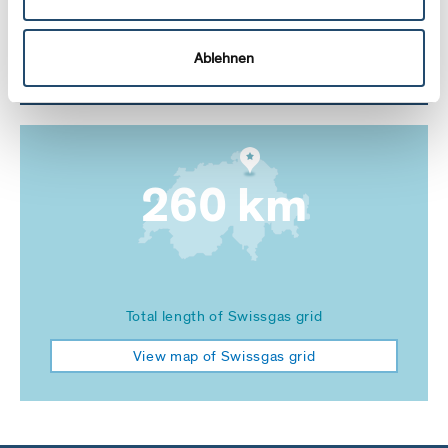
Annual report (Ge + Fr only)
Transit Capacity Wallbach-Passo Gries on PRISMA
Ablehnen
Platform
260 km
Total length of Swissgas grid
View map of Swissgas grid