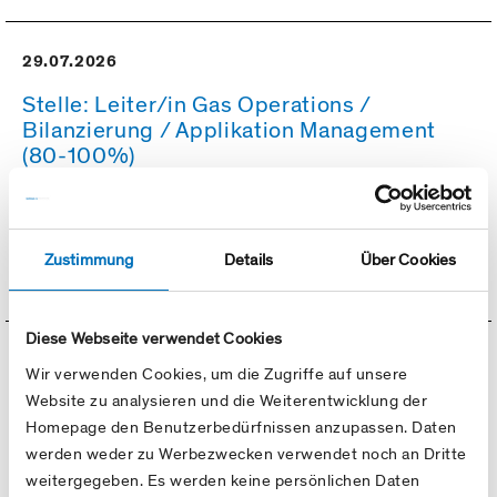
29.07.2026
Stelle: Leiter/in Gas Operations /
Bilanzierung / Applikation Management
(80-100%)
Die in Zürich domizilierte Swissgas AG (
www.swissgas.ch
)
ist mit einem kleinen Team von Spezialisten im Auftrag und
in enger Zusammenarbeit mit ihren…
Zustimmung
Details
Über Cookies
Diese Webseite verwendet Cookies
03.07.2026
Wir verwenden Cookies, um die Zugriffe auf unsere
Website zu analysieren und die Weiterentwicklung der
Stelle: Leiter oder Leiterin
Transportmanagement
Homepage den Benutzerbedürfnissen anzupassen. Daten
werden weder zu Werbezwecken verwendet noch an Dritte
Swissgas ist als Netzgesellschaft mit eigenen
weitergegeben. Es werden keine persönlichen Daten