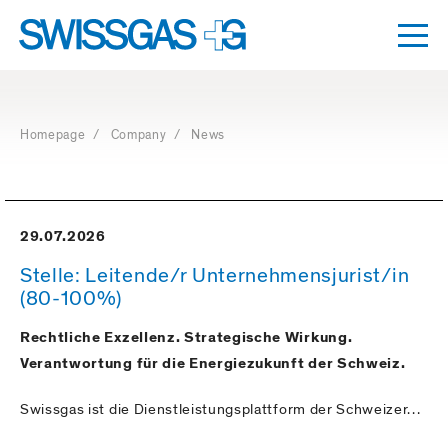
Togg
Dro
Navigation
with
access
Homepage
/
Company
/ News
keys
29.07.2026
Stelle: Leitende/r Unternehmensjurist/in
(80-100%)
Rechtliche Exzellenz. Strategische Wirkung.
Verantwortung für die Energiezukunft der Schweiz.
Swissgas ist die Dienstleistungsplattform der Schweizer…