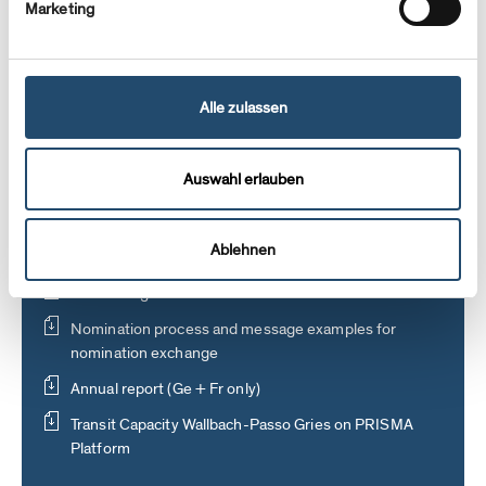
BUILDING APPLICATIONS
Marketing
Third-party building applications are now submitted
directly to the Swiss Federal Pipeline Inspectorate
(Eidgenössisches Rohrleitungsinspektorat, ERI).
Alle zulassen
Building applications
Auswahl erlauben
Top Downloads
Ablehnen
EIC Issuing Office
Nomination process and message examples for
nomination exchange
Annual report (Ge + Fr only)
Transit Capacity Wallbach-Passo Gries on PRISMA
Platform