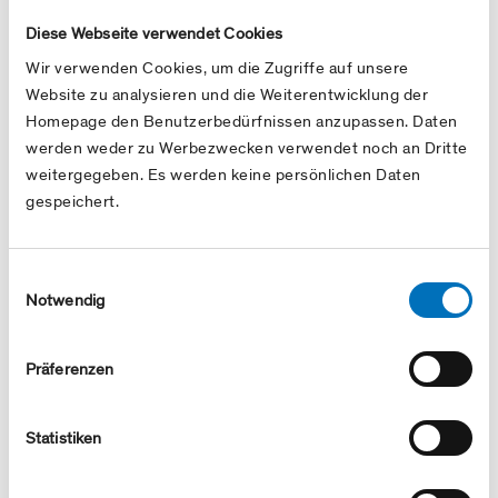
Swissgas-Operational Nomination Procedures
Diese Webseite verwendet Cookies
for Transit Shippers.pdf
Wir verwenden Cookies, um die Zugriffe auf unsere
Website zu analysieren und die Weiterentwicklung der
Swissgas-Operational Nomination Procedures
Homepage den Benutzerbedürfnissen anzupassen. Daten
for Suppliers.pdf
werden weder zu Werbezwecken verwendet noch an Dritte
weitergegeben. Es werden keine persönlichen Daten
Edigas Message Examples for Nomination
gespeichert.
Exchange - Transit Shippers.zip
Edigas Message Examples for Nomination
Einwilligungsauswahl
Exchange - Suppliers.zip
Notwendig
Präferenzen
Annual Reports
Current annual reports
Statistiken