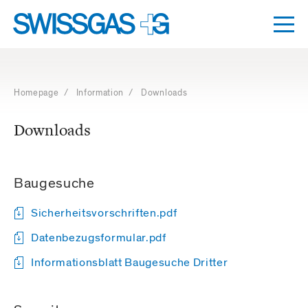
Togg
Dro
Navigation
with
access
Homepage
/
Information
/ Downloads
keys
Downloads
Baugesuche
Sicherheitsvorschriften.pdf
Datenbezugsformular.pdf
Informationsblatt Baugesuche Dritter